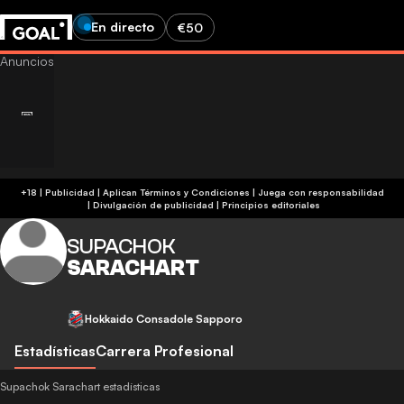
En directo
€50
+18 | Publicidad | Aplican Términos y Condiciones | Juega con responsabilidad
|
Divulgación de publicidad
|
Principios editoriales
SUPACHOK
SARACHART
Hokkaido Consadole Sapporo
Estadísticas
Carrera Profesional
Supachok Sarachart estadísticas