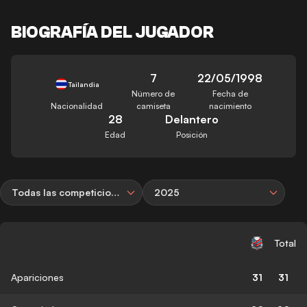
BIOGRAFÍA DEL JUGADOR
7
22/05/1998
Tailandia
Número de
Fecha de
Nacionalidad
camiseta
nacimiento
28
Delantero
Edad
Posición
Todas las competiciones
2025
Total
Apariciones
31
31