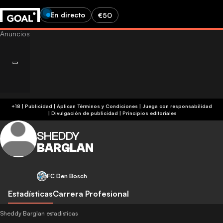
En directo
€50
+18 | Publicidad | Aplican Términos y Condiciones | Juega con responsabilidad
|
Divulgación de publicidad
|
Principios editoriales
SHEDDY
BARGLAN
FC Den Bosch
Estadísticas
Carrera Profesional
Sheddy Barglan estadísticas