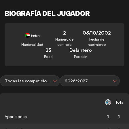
BIOGRAFÍA DEL JUGADOR
2
03/10/2002
Sudán
Número de
Fecha de
Nacionalidad
camiseta
nacimiento
23
Delantero
Edad
Posición
Todas las competiciones
2026/2027
Total
Apariciones
1
1