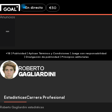
En directo
€50
+18 | Publicidad | Aplican Términos y Condiciones | Juega con responsabilidad
|
Divulgación de publicidad
|
Principios editoriales
ROBERTO
GAGLIARDINI
Estadísticas
Carrera Profesional
Roberto Gagliardini estadísticas