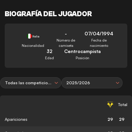
BIOGRAFÍA DEL JUGADOR
-
07/04/1994
Italia
Número de
Fecha de
Nacionalidad
camiseta
nacimiento
32
Centrocampista
Edad
Posición
Todas las competiciones
2025/2026
Total
Apariciones
29
29