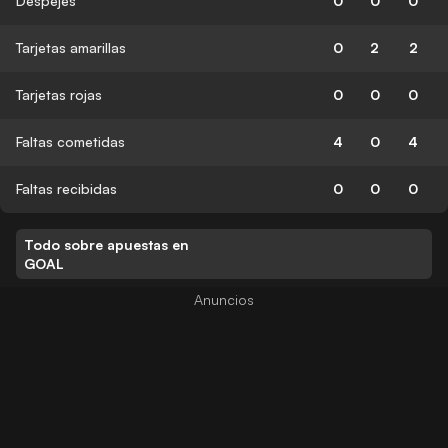
Despejes
0
0
0
Tarjetas amarillas
0
2
2
Tarjetas rojas
0
0
0
Faltas cometidas
4
0
4
Faltas recibidas
0
0
0
Todo sobre apuestas en
GOAL