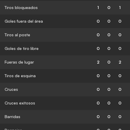
Tiros bloqueados
1
0
1
Goles fuera del área
0
0
0
Tiros al poste
0
0
0
Goles de tiro libre
0
0
0
Fueras de lugar
2
0
2
Tiros de esquina
0
0
0
Cruces
0
0
0
Cruces exitosos
0
0
0
Barridas
0
0
0