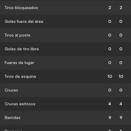
Tiros bloqueados
2
2
Goles fuera del área
0
0
Tiros al poste
0
0
Goles de tiro libre
0
0
Fueras de lugar
0
0
Tiros de esquina
10
10
Cruces
0
0
Cruces exitosos
4
4
Barridas
9
9