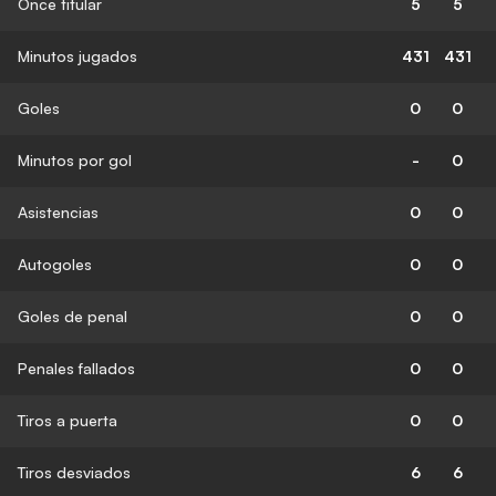
Once titular
5
5
Minutos jugados
431
431
Goles
0
0
Minutos por gol
-
0
Asistencias
0
0
Autogoles
0
0
Goles de penal
0
0
Penales fallados
0
0
Tiros a puerta
0
0
Tiros desviados
6
6