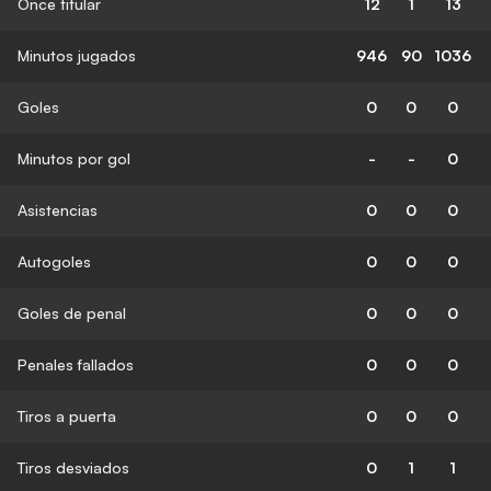
Once titular
12
1
13
Minutos jugados
946
90
1036
Goles
0
0
0
Minutos por gol
-
-
0
Asistencias
0
0
0
Autogoles
0
0
0
Goles de penal
0
0
0
Penales fallados
0
0
0
Tiros a puerta
0
0
0
Tiros desviados
0
1
1