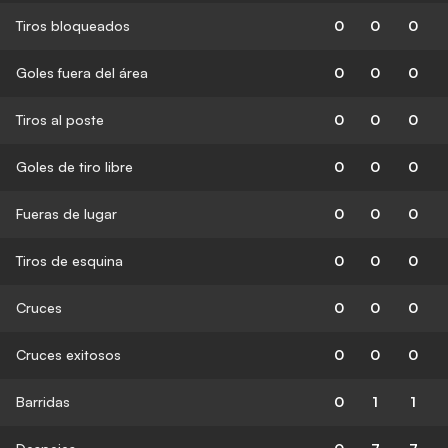
Tiros bloqueados
0
0
0
Goles fuera del área
0
0
0
Tiros al poste
0
0
0
Goles de tiro libre
0
0
0
Fueras de lugar
0
0
0
Tiros de esquina
0
0
0
Cruces
0
0
0
Cruces exitosos
0
0
0
Barridas
0
1
1