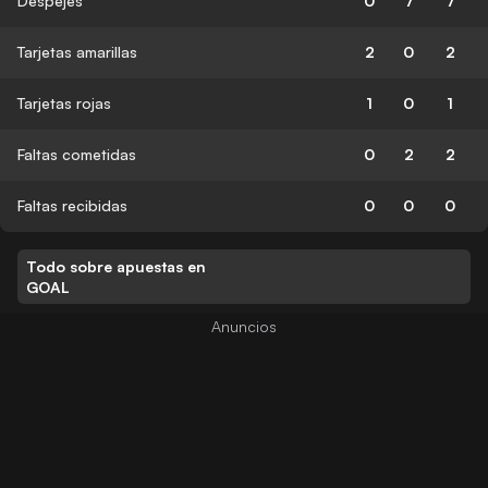
Despejes
0
7
7
Tarjetas amarillas
2
0
2
Tarjetas rojas
1
0
1
Faltas cometidas
0
2
2
Faltas recibidas
0
0
0
Todo sobre apuestas en
GOAL