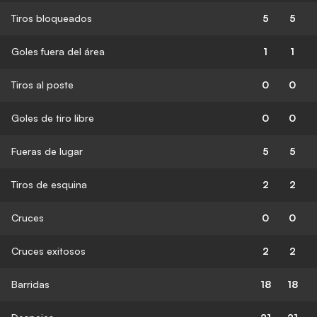
Tiros bloqueados
5
5
Goles fuera del área
1
1
Tiros al poste
0
0
Goles de tiro libre
0
0
Fueras de lugar
5
5
Tiros de esquina
2
2
Cruces
0
0
Cruces exitosos
2
2
Barridas
18
18