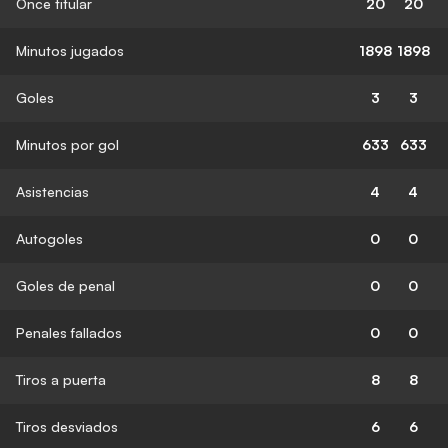
Once titular
20
20
Minutos jugados
1898
1898
Goles
3
3
Minutos por gol
633
633
Asistencias
4
4
Autogoles
0
0
Goles de penal
0
0
Penales fallados
0
0
Tiros a puerta
8
8
Tiros desviados
6
6