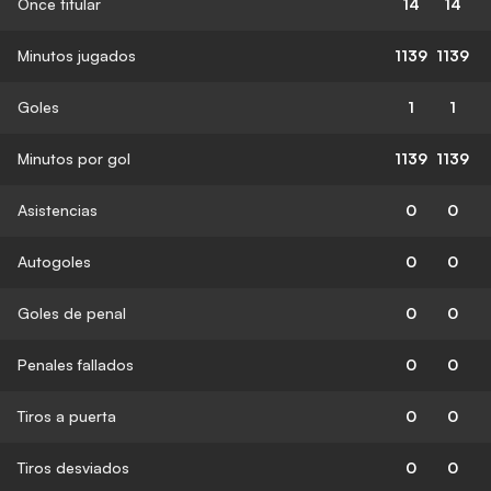
Once titular
14
14
Minutos jugados
1139
1139
Goles
1
1
Minutos por gol
1139
1139
Asistencias
0
0
Autogoles
0
0
Goles de penal
0
0
Penales fallados
0
0
Tiros a puerta
0
0
Tiros desviados
0
0