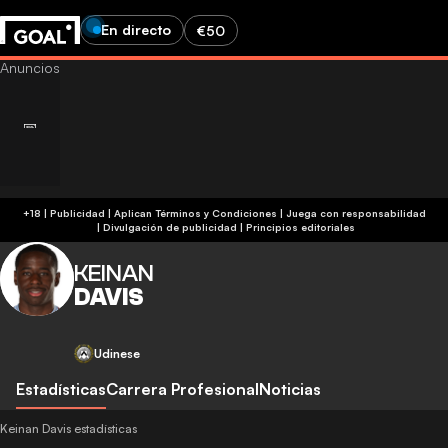
En directo
€50
+18 | Publicidad | Aplican Términos y Condiciones | Juega con responsabilidad
|
Divulgación de publicidad
|
Principios editoriales
KEINAN
DAVIS
Udinese
Estadísticas
Carrera Profesional
Noticias
Keinan Davis estadísticas