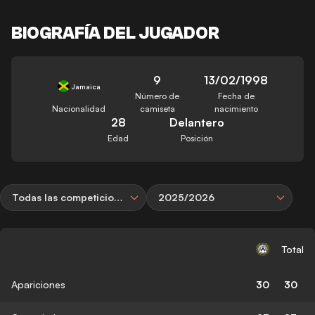
BIOGRAFÍA DEL JUGADOR
9
13/02/1998
Jamaica
Número de
Fecha de
Nacionalidad
camiseta
nacimiento
28
Delantero
Edad
Posición
Todas las competiciones
2025/2026
Total
Apariciones
30
30