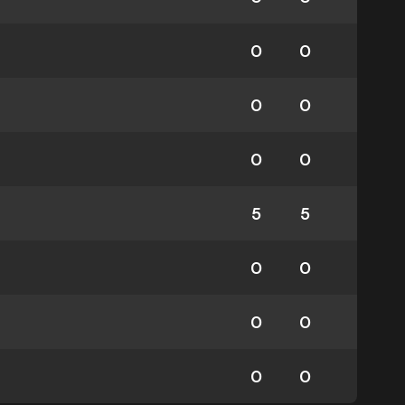
0
0
0
0
0
0
5
5
0
0
0
0
0
0