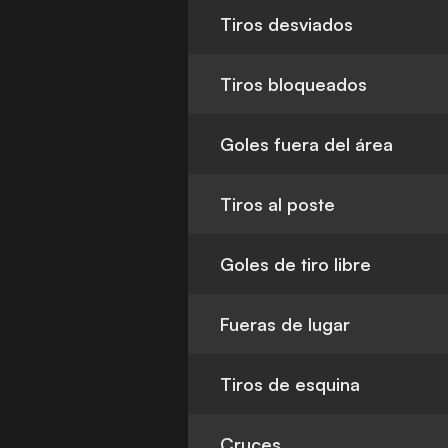
Tiros desviados
Tiros bloqueados
Goles fuera del área
Tiros al poste
Goles de tiro libre
Fueras de lugar
Tiros de esquina
Cruces