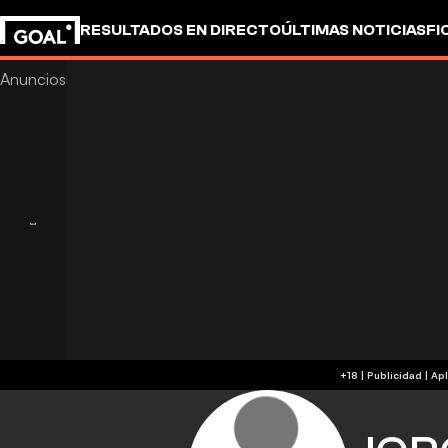
RESULTADOS EN DIRECTO
ÚLTIMAS NOTICIAS
FI
+18 