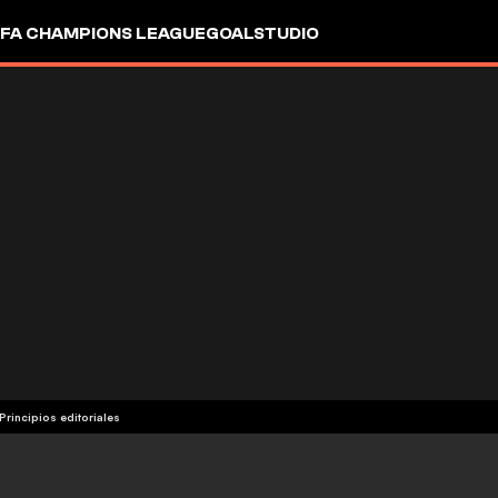
FA CHAMPIONS LEAGUE
GOALSTUDIO
Principios editoriales