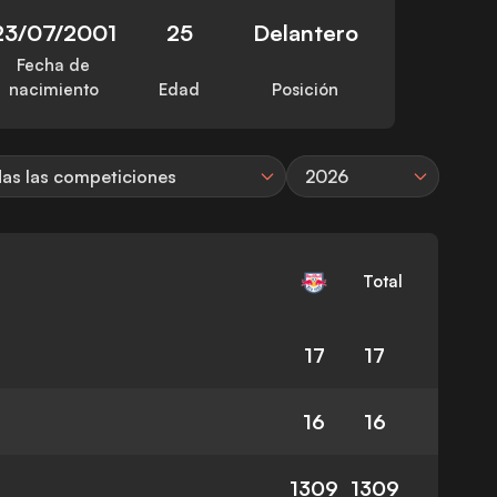
23/07/2001
25
Delantero
Fecha de
nacimiento
Edad
Posición
as las competiciones
2026
Total
17
17
16
16
1309
1309