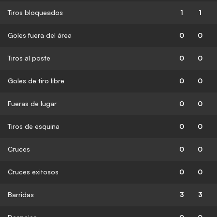
Tiros bloqueados
1
1
Goles fuera del área
0
0
Tiros al poste
0
0
Goles de tiro libre
0
0
Fueras de lugar
0
0
Tiros de esquina
0
0
Cruces
0
0
Cruces exitosos
0
0
Barridas
3
3