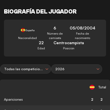
BIOGRAFÍA DEL JUGADOR
6
05/08/2004
España
Número de
Fecha de
Nacionalidad
camiseta
nacimiento
22
Centrocampista
Edad
Posición
Todas las competiciones
2026
Total
Apariciones
2
2