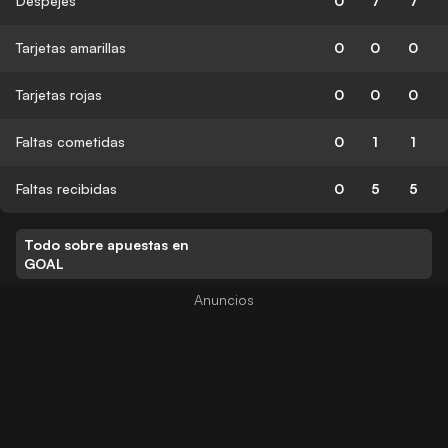
Despejes
0
7
7
Tarjetas amarillas
0
0
0
Tarjetas rojas
0
0
0
Faltas cometidas
0
1
1
Faltas recibidas
0
5
5
Todo sobre apuestas en
GOAL