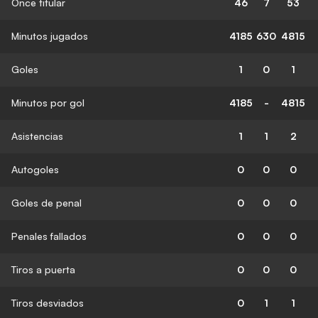
Once titular
46
7
53
Minutos jugados
4185
630
4815
Goles
1
0
1
Minutos por gol
4185
-
4815
Asistencias
1
1
2
Autogoles
0
0
0
Goles de penal
0
0
0
Penales fallados
0
0
0
Tiros a puerta
0
0
0
Tiros desviados
0
1
1