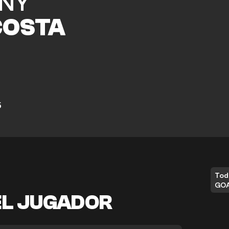
NY
COSTA
5
Tod
GO
EL JUGADOR