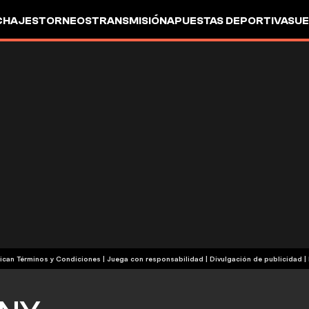
CHAJES
TORNEOS
TRANSMISIÓN
APUESTAS DEPORTIVAS
UE
| Publicidad | Aplican Términos y Condiciones | Juega con responsabilidad
|
Divulgación de publicidad
|