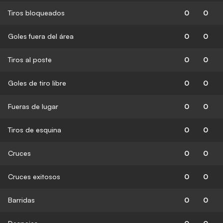
Tiros bloqueados
0
0
Goles fuera del área
0
0
Tiros al poste
0
0
Goles de tiro libre
0
0
Fueras de lugar
0
0
Tiros de esquina
0
0
Cruces
0
0
Cruces exitosos
0
0
Barridas
0
0