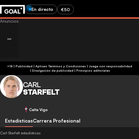
En directo
€50
+18 | Publicidad | Aplican Términos y Condiciones | Juega con responsabilidad
|
Divulgación de publicidad
|
Principios editoriales
CARL
STARFELT
Celta Vigo
Estadísticas
Carrera Profesional
Carl Starfelt estadísticas