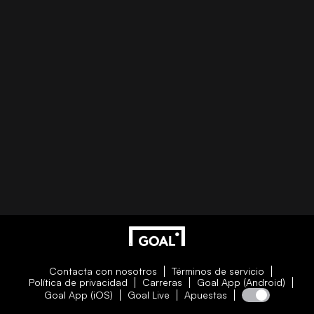
Contacta con nosotros
Términos de servicio
Política de privacidad
Carreras
Goal App (Android)
Goal App (iOS)
Goal Live
Apuestas