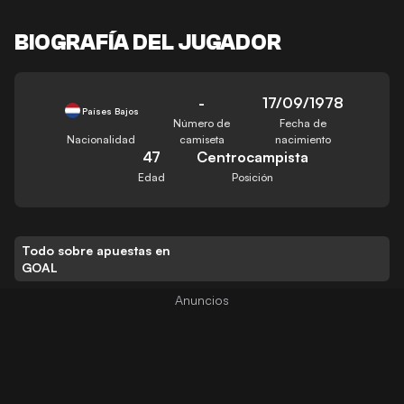
BIOGRAFÍA DEL JUGADOR
-
17/09/1978
Países Bajos
Número de
Fecha de
Nacionalidad
camiseta
nacimiento
47
Centrocampista
Edad
Posición
Todo sobre apuestas en
GOAL