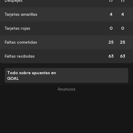
Despejes
17
17
Tarjetas amarillas
4
4
Tarjetas rojas
0
0
Faltas cometidas
25
25
Faltas recibidas
63
63
Todo sobre apuestas en
GOAL