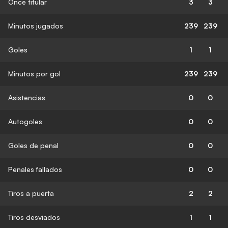
Once titular
3
3
Minutos jugados
239
239
Goles
1
1
Minutos por gol
239
239
Asistencias
0
0
Autogoles
0
0
Goles de penal
0
0
Penales fallados
0
0
Tiros a puerta
2
2
Tiros desviados
1
1