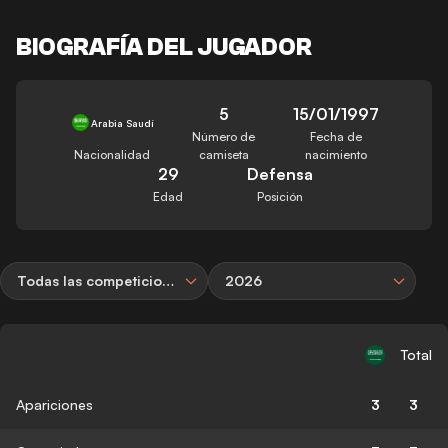
BIOGRAFÍA DEL JUGADOR
5
15/01/1997
Arabia Saudí
Número de
Fecha de
Nacionalidad
camiseta
nacimiento
29
Defensa
Edad
Posición
Todas las competiciones
2026
Total
Apariciones
3
3