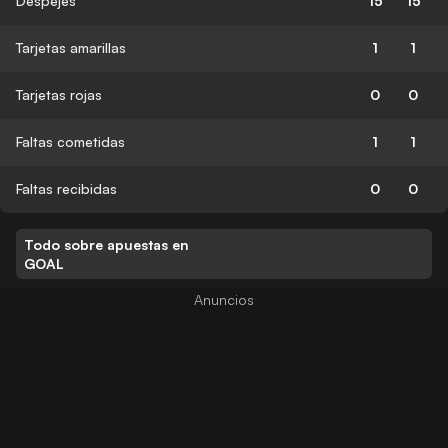
Despejes
15
15
Tarjetas amarillas
1
1
Tarjetas rojas
0
0
Faltas cometidas
1
1
Faltas recibidas
0
0
Todo sobre apuestas en
GOAL