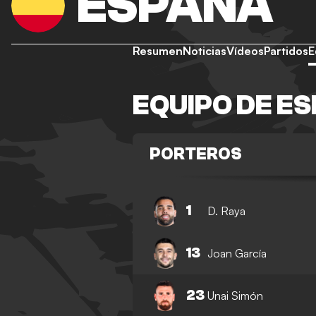
ESPAÑA
Resumen
Noticias
Vídeos
Partidos
E
EQUIPO DE E
PORTEROS
1
D. Raya
13
Joan García
23
Unai Simón