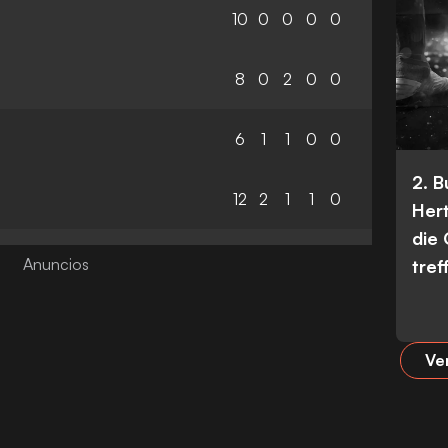
10
0
0
0
0
8
0
2
0
0
6
1
1
0
0
2. 
12
2
1
1
0
Her
die
tref
Ve