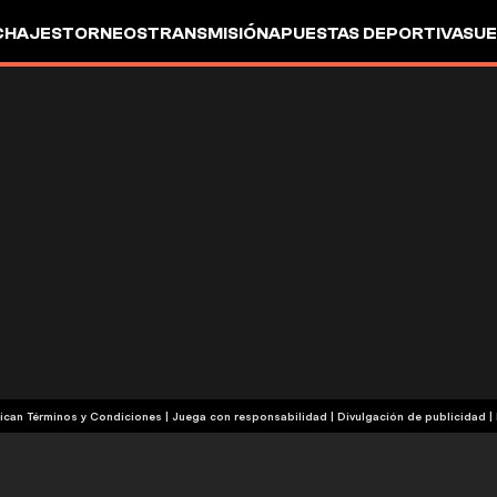
CHAJES
TORNEOS
TRANSMISIÓN
APUESTAS DEPORTIVAS
UE
| Publicidad | Aplican Términos y Condiciones | Juega con responsabilidad
|
Divulgación de publicidad
|