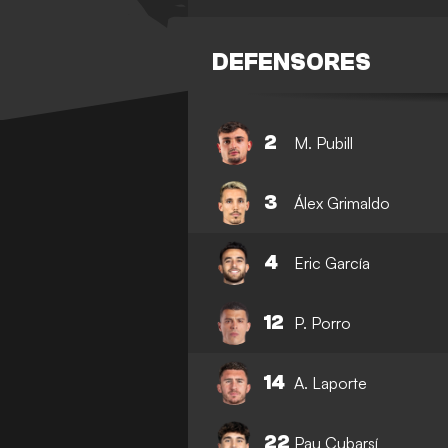
DEFENSORES
2
M. Pubill
3
Álex Grimaldo
4
Eric García
12
P. Porro
14
A. Laporte
22
Pau Cubarsí