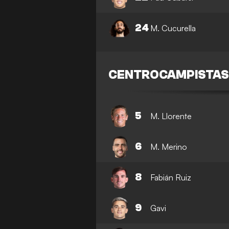
24
M. Cucurella
CENTROCAMPISTA
5
M. Llorente
6
M. Merino
8
Fabián Ruiz
9
Gavi