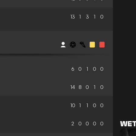
13
1
3
1
0
S
6
0
1
0
0
14
8
0
1
0
10
1
1
0
0
WET
2
0
0
0
0