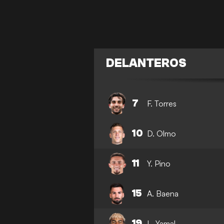
DELANTEROS
7
F. Torres
10
D. Olmo
11
Y. Pino
15
A. Baena
19
L. Yamal