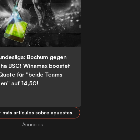
Bundesliga: Bochum gegen
tha BSC! Winamax boostet
 Quote für “beide Teams
fen” auf 14,50!
r más artículos sobre apuestas