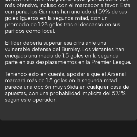
más ofensivo, incluso con el marcador a favor. Esta
campaña, los Gunners han anotado el 59% de sus
goles ligueros en la segunda mitad, con un
promedio de 1.28 goles tras el descanso en sus
partidos como local.
El líder debería superar esa cifra ante una
vulnerable defensa del Burnley. Los visitantes han
encajado una media de 1.5 goles en la segunda
parte en sus desplazamientos en la Premier League.
Teniendo esto en cuenta, apostar a que el Arsenal
marcará más de 1.5 goles en la segunda mitad
parece una opción muy sólida en cualquier casa de
apuestas, con una probabilidad implícita del 57.1%
según este operador.