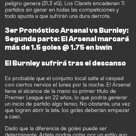
peligro genera (31.3 xG). Los Clarets encadenan 11
partidos sin ganar en todas las competiciones y
todo apunta a que sufrirán una dura derrota.
3er Pronóstico Arsenal vs Burnley:
Segunda parte: El Arsenal marcará
más de 1.5 goles
@ 1.75 en bwin
El Burnley sufrirá tras el descanso
Es probable que el conjunto local salte al césped
con ciertos nervios el lunes por la noche. El Arsenal
tiene al alcance de la mano su primer título de
Premier League en 22 años, lo que podría generar
un inicio de partido algo tenso. No obstante, una vez
que logren abrir la lata, los goles deberían empezar
a caer.
Dado que la diferencia de goles puede ser
determinante, Arteta podría optar por un estilo aún