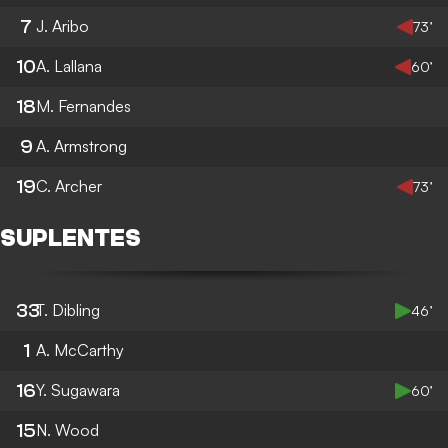
7
J. Aribo
73’
10
A. Lallana
60’
18
M. Fernandes
9
A. Armstrong
19
C. Archer
73’
SUPLENTES
33
T. Dibling
46’
1
A. McCarthy
16
Y. Sugawara
60’
15
N. Wood