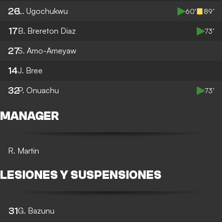
26
L. Ugochukwu
60’
89’
17
B. Brereton Diaz
73’
27
S. Amo-Ameyaw
14
J. Bree
32
P. Onuachu
73’
MANAGER
R. Martin
LESIONES Y SUSPENSIONES
31
G. Bazunu