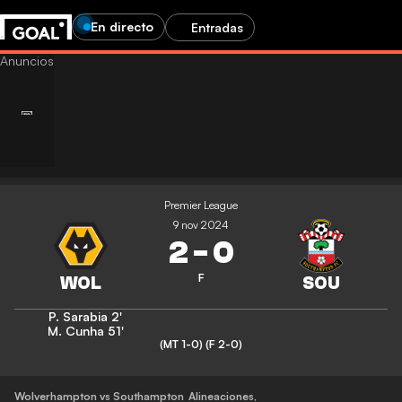
En directo
Entradas
Premier League
9 nov 2024
2
-
0
F
P. Sarabia
2'
M. Cunha
51'
(MT 1-0)
(F 2-0)
Wolverhampton vs Southampton
Alineaciones
,