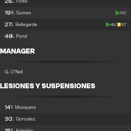
26
C. Forbs
19
R. Gomes
90’
27
J. Bellegarde
46’
81’
46
A. Pond
MANAGER
G. O'Neil
LESIONES Y SUSPENSIONES
14
Y. Mosquera
30
E. Gonzalez
18
S. Kalajdzic