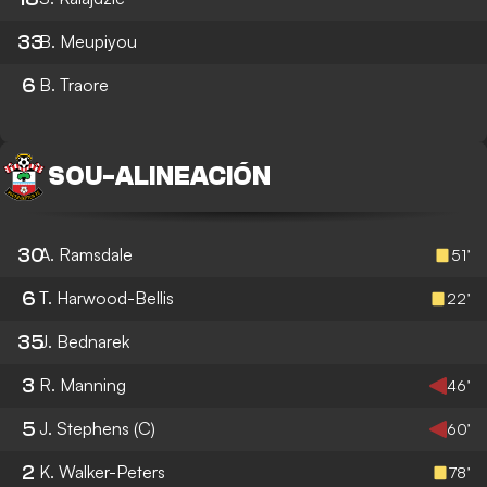
33
B. Meupiyou
6
B. Traore
SOU
-
ALINEACIÓN
30
A. Ramsdale
51’
6
T. Harwood-Bellis
22’
35
J. Bednarek
3
R. Manning
46’
5
J. Stephens
(C)
60’
2
K. Walker-Peters
78’