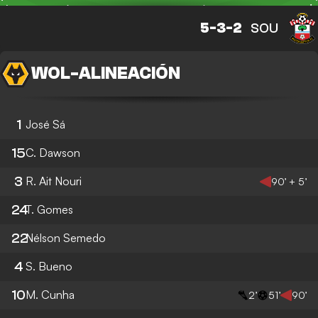
5-3-2
SOU
WOL
-
ALINEACIÓN
1
José Sá
15
C. Dawson
3
R. Ait Nouri
90’ + 5’
24
T. Gomes
22
Nélson Semedo
4
S. Bueno
10
M. Cunha
2’
51’
90’