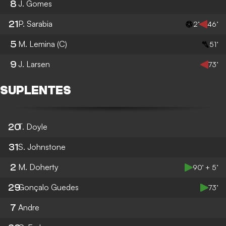
8
J. Gomes
21
P. Sarabia
2’
46’
5
M. Lemina
(C)
51’
9
J. Larsen
73’
SUPLENTES
20
T. Doyle
31
S. Johnstone
2
M. Doherty
90’ + 5’
29
Gonçalo Guedes
73’
7
Andre