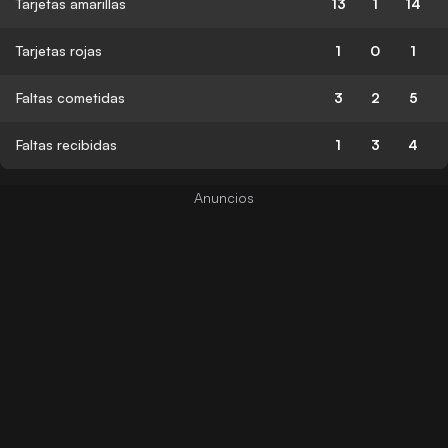
Tarjetas amarillas
13
1
14
Tarjetas rojas
1
0
1
Faltas cometidas
3
2
5
Faltas recibidas
1
3
4