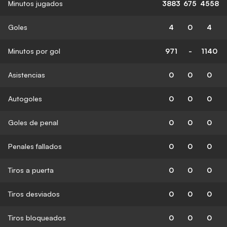
Minutos jugados
3883
675
4558
Goles
4
0
4
Minutos por gol
971
-
1140
Asistencias
0
0
0
Autogoles
0
0
0
Goles de penal
0
0
0
Penales fallados
0
0
0
Tiros a puerta
0
0
0
Tiros desviados
0
0
0
Tiros bloqueados
0
0
0