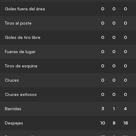
Goles fuera del área
0
0
0
Tiros al poste
0
0
0
Goles de tiro libre
0
0
0
Fueras de lugar
0
0
0
Tiros de esquina
0
0
0
Cruces
0
0
0
Cruces exitosos
0
0
0
Barridas
3
1
4
Despejes
10
8
18