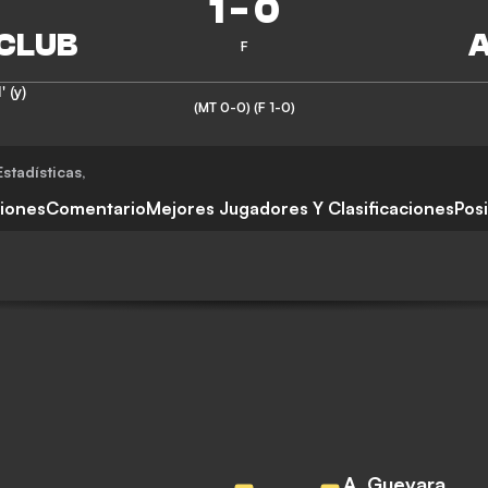
1
-
0
F
' (y)
(MT 0-0)
(F 1-0)
stadísticas
,
ciones
Comentario
Mejores Jugadores Y Clasificaciones
Pos
A. Guevara