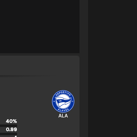
ALA
40
%
0.99