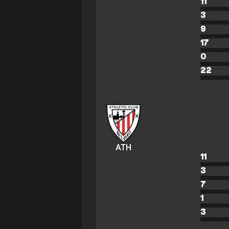
11
3
9
17
0
22
ATH
11
3
7
1
3