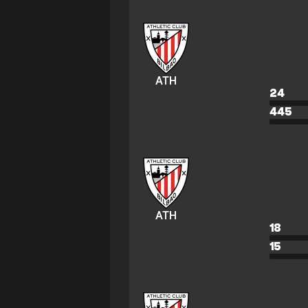
ATH
24
445
ATH
18
15