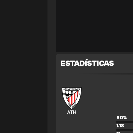
ESTADÍSTICAS
ATH
60
%
1.18