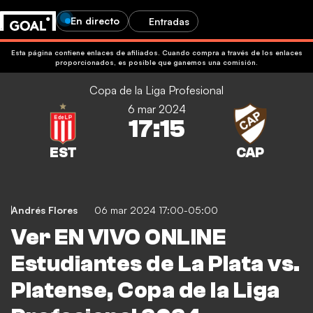
En directo
Entradas
Esta página contiene enlaces de afiliados. Cuando compra a través de los enlaces
proporcionados, es posible que ganemos una comisión.
Copa de la Liga Profesional
6 mar 2024
17:15
Age-restricted content
¿Tienes más de 18 años?
No tienes la edad mínima necesaria para ver contenidos
Help us verify your age by providing an honest response.
relacionados con las apuestas. Se te redirigirá a la página
This site contains gambling advertising for 24+.
de inicio.
Andrés Flores
06 mar 2024 17:00-05:00
Mostrar anuncios de apuestas
Ver EN VIVO ONLINE
Tengo 24 años o más
Go to homepage
Estudiantes de La Plata vs.
Tengo menos de 24 años
Platense, Copa de la Liga