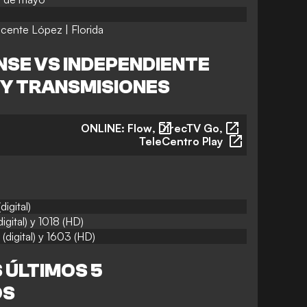
icente López
| Florida
SE VS INDEPENDIENTE
 Y TRANSMISIONES
ONLINE:
Flow
,
DirecTV Go
,
TeleCentro Play
digital)
digital) y 1018 (HD)
(digital) y 1603 (HD)
 ÚLTIMOS 5
OS