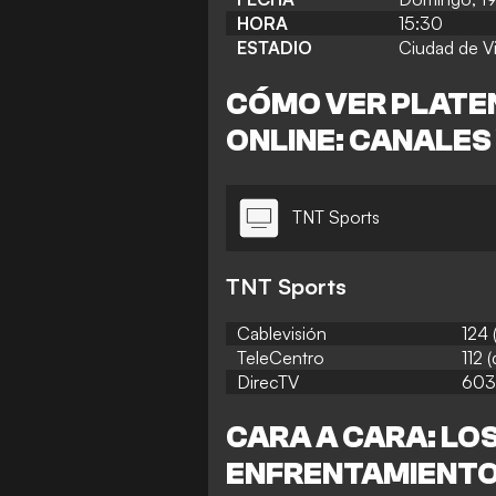
HORA
15:30
ESTADIO
Ciudad de V
CÓMO VER PLATEN
ONLINE: CANALES
TNT Sports
TNT Sports
Cablevisión
124
(
TeleCentro
112 (
DirecTV
603 
CARA A CARA: LOS
ENFRENTAMIENT