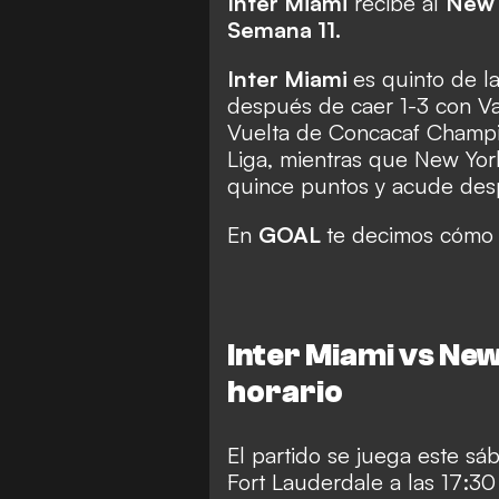
Inter Miami
recibe al
New 
Semana 11.
Inter Miami
es quinto de l
después de caer 1-3 con V
Vuelta de Concacaf Champi
Liga, mientras que New Yor
quince puntos y acude desp
En
GOAL
te decimos cómo 
Inter Miami vs New
horario
El partido se juega este s
Fort Lauderdale a las 17:30