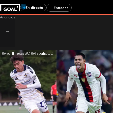
En directo
Entradas
@northtexasSC @TapatioCD