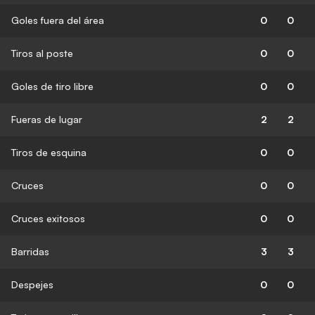
Goles fuera del área
0
0
Tiros al poste
0
0
Goles de tiro libre
0
0
Fueras de lugar
2
2
Tiros de esquina
0
0
Cruces
0
0
Cruces exitosos
0
0
Barridas
3
3
Despejes
0
0