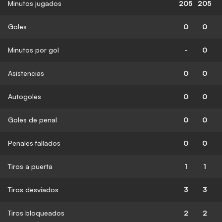
Minutos jugados
205
205
Goles
0
0
Minutos por gol
-
0
Asistencias
0
0
Autogoles
0
0
Goles de penal
0
0
Penales fallados
0
0
Tiros a puerta
1
1
Tiros desviados
3
3
Tiros bloqueados
2
2