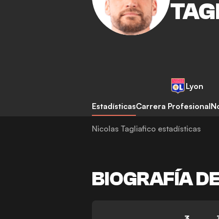
TAG
Lyon
Estadísticas
Carrera Profesional
No
Nicolas Tagliafico estadísticas
BIOGRAFÍA D
3