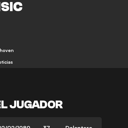
ISIC
dhoven
ticias
EL JUGADOR
02/02/1989
37
Delantero