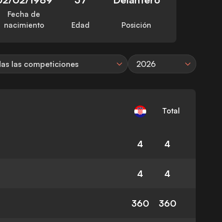
Fecha de
nacimiento
Edad
Posición
as las competiciones
2026
Total
4
4
4
4
360
360