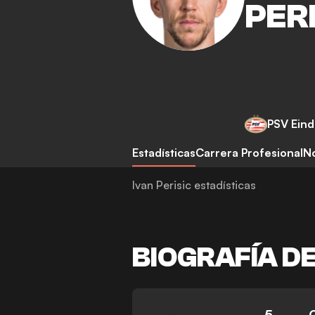
PER
PSV Ein
Estadísticas
Carrera Profesional
No
Ivan Perisic estadísticas
BIOGRAFÍA D
5