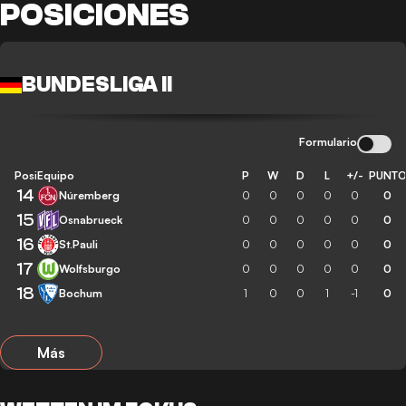
POSICIONES
BUNDESLIGA II
Formulario
Posición
Equipo
P
W
D
L
+/-
PUNT
14
Núremberg
0
0
0
0
0
0
15
Osnabrueck
0
0
0
0
0
0
16
St.Pauli
0
0
0
0
0
0
17
Wolfsburgo
0
0
0
0
0
0
18
Bochum
1
0
0
1
-1
0
Más