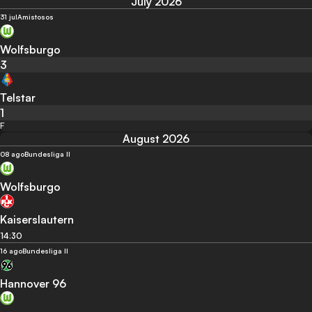
July 2026
31 jul
Amistosos
Wolfsburgo
3
Telstar
1
F
August 2026
08 ago
Bundesliga II
Wolfsburgo
Kaiserslautern
14:30
16 ago
Bundesliga II
Hannover 96