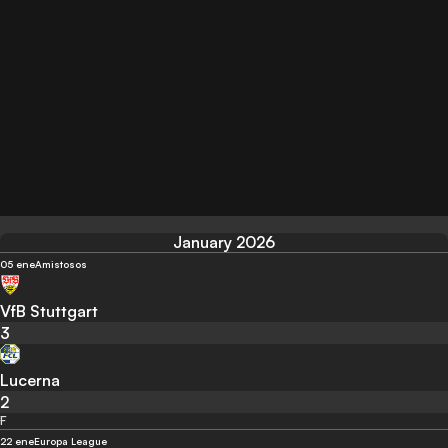
January 2026
05 ene
Amistosos
VfB Stuttgart
3
Lucerna
2
F
22 ene
Europa League