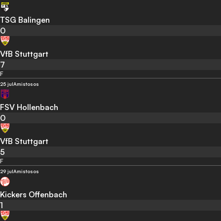
TSG Balingen
0
VfB Stuttgart
7
F
25 jul
Amistosos
FSV Hollenbach
0
VfB Stuttgart
5
F
29 jul
Amistosos
Kickers Offenbach
1