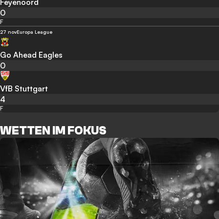
Feyenoord
0
F
27 nov
Europa League
Go Ahead Eagles
0
VfB Stuttgart
4
F
WETTEN IM FOKUS