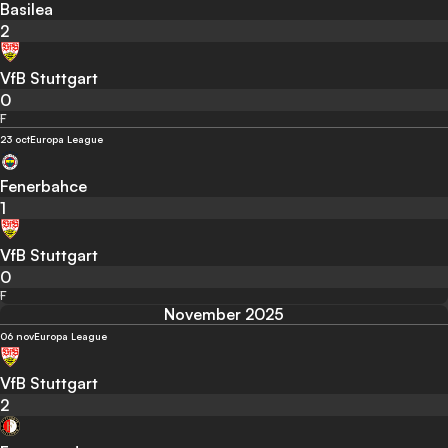
Basilea
2
VfB Stuttgart
0
F
23 oct
Europa League
Fenerbahce
1
VfB Stuttgart
0
F
November 2025
06 nov
Europa League
VfB Stuttgart
2