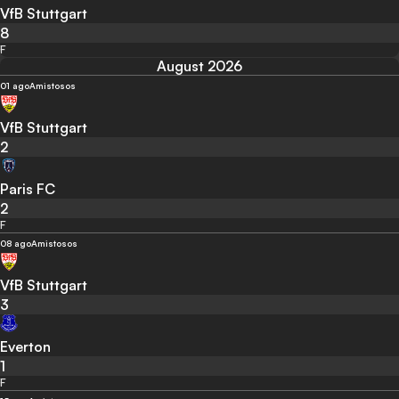
VfB Stuttgart
8
F
August 2026
01 ago
Amistosos
VfB Stuttgart
2
Paris FC
2
F
08 ago
Amistosos
VfB Stuttgart
3
Everton
1
F