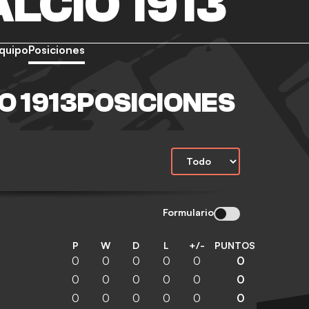
LCIO 1913
quipo
Posiciones
O 1913POSICIONES
Formulario
P
W
D
L
+/-
PUNTOS
0
0
0
0
0
0
0
0
0
0
0
0
0
0
0
0
0
0