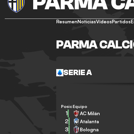
PARMA CA
Resumen
Noticias
Vídeos
Partidos
E
PARMA CALCI
SERIE A
Posición
Equipo
1
AC Milán
2
Atalanta
3
Bologna