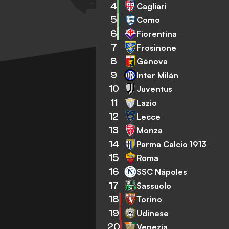
4
Cagliari
5
Como
6
Fiorentina
7
Frosinone
8
Génova
9
Inter Milán
10
Juventus
11
Lazio
12
Lecce
13
Monza
14
Parma Calcio 1913
15
Roma
16
SSC Nápoles
17
Sassuolo
18
Torino
19
Udinese
20
Venezia