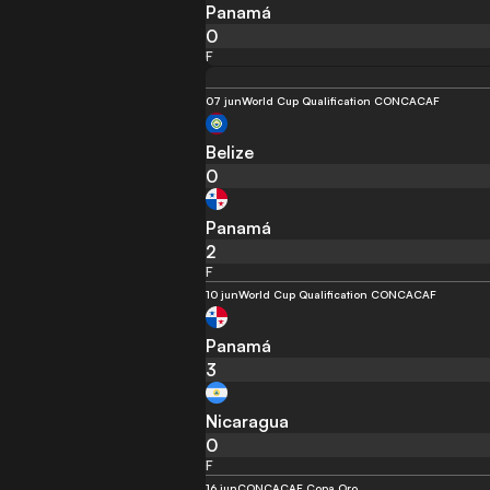
Panamá
0
F
07 jun
World Cup Qualification CONCACAF
Belize
0
Panamá
2
F
10 jun
World Cup Qualification CONCACAF
Panamá
3
Nicaragua
0
F
16 jun
CONCACAF Copa Oro