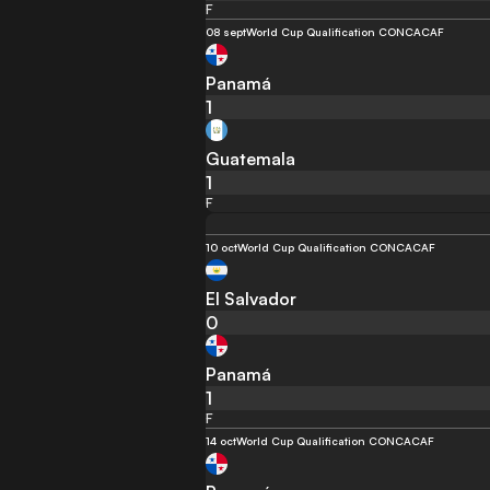
F
08 sept
World Cup Qualification CONCACAF
Panamá
1
Guatemala
1
F
10 oct
World Cup Qualification CONCACAF
El Salvador
0
Panamá
1
F
14 oct
World Cup Qualification CONCACAF