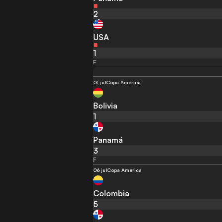
2
USA
1
F
01 jul
Copa America
Bolivia
1
Panamá
3
F
06 jul
Copa America
Colombia
5