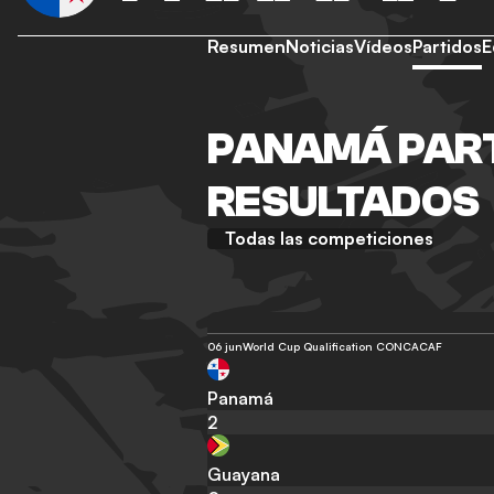
Resumen
Noticias
Vídeos
Partidos
E
PANAMÁ PART
RESULTADOS
Todas las competiciones
06 jun
World Cup Qualification CONCACAF
Panamá
2
Guayana