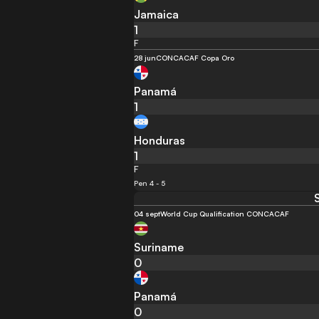
Jamaica
1
F
28 jun
CONCACAF Copa Oro
Panamá
1
Honduras
1
F
Pen 4 - 5
04 sept
World Cup Qualification CONCACAF
Suriname
0
Panamá
0