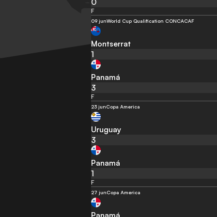
0
F
09 jun
World Cup Qualification CONCACAF
Montserrat
1
Panamá
3
F
23 jun
Copa America
Uruguay
3
Panamá
1
F
27 jun
Copa America
Panamá