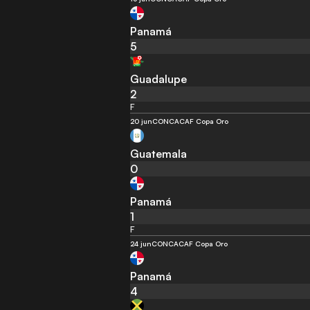
Panamá
5
Guadalupe
2
F
20 jun
CONCACAF Copa Oro
Guatemala
0
Panamá
1
F
24 jun
CONCACAF Copa Oro
Panamá
4