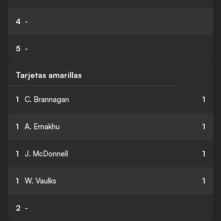
4
-
5
-
Tarjetas amarillas
1
C. Brannagan
1
1
A. Emakhu
1
1
J. McDonnell
1
1
W. Vaulks
1
2
-