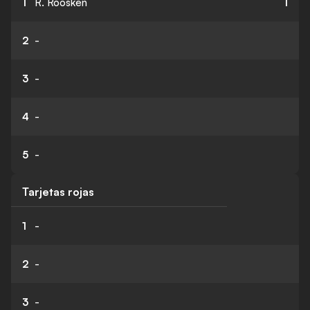
1
R. Roosken
1
2
-
3
-
4
-
5
-
Tarjetas rojas
1
-
2
-
3
-