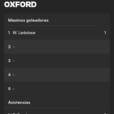
OXFORD
Máximos goleadores
1
W. Lankshear
1
2
-
3
-
4
-
5
-
Asistencias