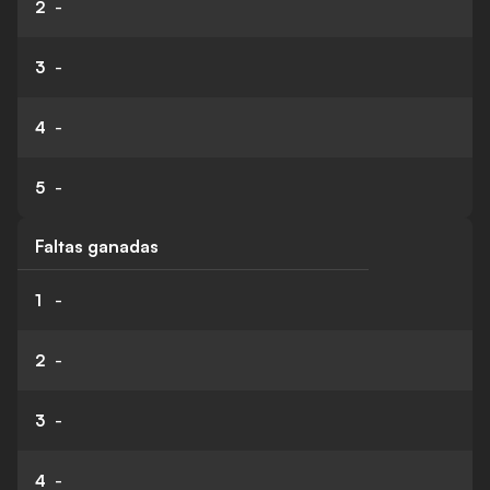
2
-
3
-
4
-
5
-
Faltas ganadas
1
-
2
-
3
-
4
-