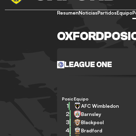
Resumen
Noticias
Partidos
Equipo
P
OXFORDPOSI
LEAGUE ONE
Posición
Equipo
1
AFC Wimbledon
2
Barnsley
3
Blackpool
4
Bradford