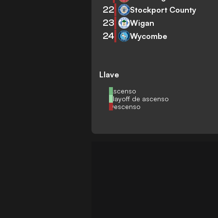
22
Stockport County
23
Wigan
24
Wycombe
Llave
Ascenso
Playoff de ascenso
Descenso