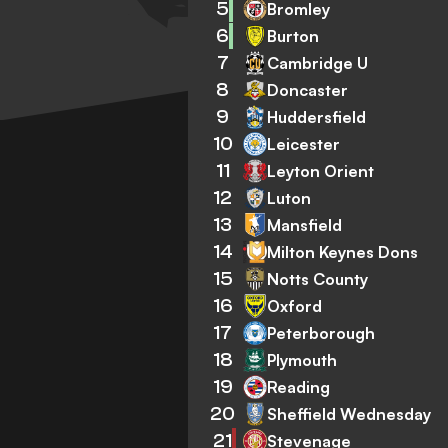
5
Bromley
6
Burton
7
Cambridge U
8
Doncaster
9
Huddersfield
10
Leicester
11
Leyton Orient
12
Luton
13
Mansfield
14
Milton Keynes Dons
15
Notts County
16
Oxford
17
Peterborough
18
Plymouth
19
Reading
20
Sheffield Wednesday
21
Stevenage