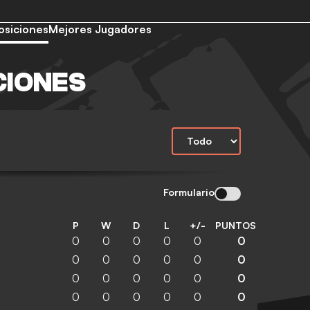
osiciones
Mejores Jugadores
CIONES
Formulario
P
W
D
L
+/-
PUNTOS
0
0
0
0
0
0
0
0
0
0
0
0
0
0
0
0
0
0
0
0
0
0
0
0