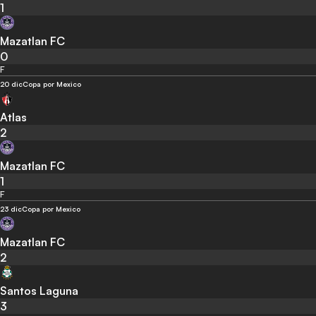
1
Mazatlan FC
0
F
20 dic
Copa por Mexico
Atlas
2
Mazatlan FC
1
F
23 dic
Copa por Mexico
Mazatlan FC
2
Santos Laguna
3