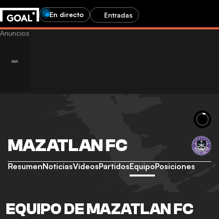
En directo
Entradas
MAZATLAN FC
Resumen
Noticias
Vídeos
Partidos
Equipo
Posiciones
EQUIPO DE MAZATLAN FC