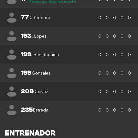
Prestado por Deportes Limache
77
D. Teodora
0
0
0
0
0
193
G. Lopez
0
0
0
0
0
199
A. Ben Rhouma
0
0
0
0
0
199
I. Gonzalez
0
0
0
0
0
208
L. Chavez
0
0
0
0
0
235
J. Estrada
0
0
0
0
0
ENTRENADOR