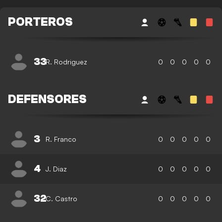
PORTEROS
33
R. Rodriguez
0
0
0
0
0
DEFENSORES
3
R. Franco
0
0
0
0
0
4
J. Diaz
0
0
0
0
0
32
C. Castro
0
0
0
0
0