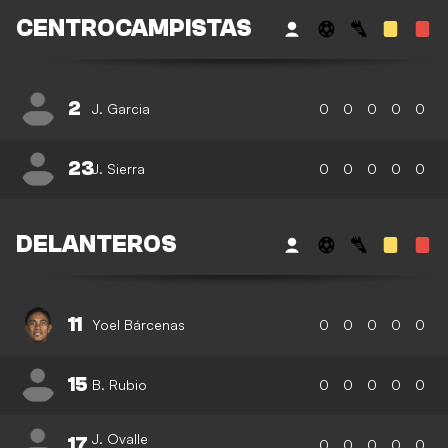
CENTROCAMPISTAS
2
J. Garcia
0
0
0
0
0
23
J. Sierra
0
0
0
0
0
DELANTEROS
11
Yoel Bárcenas
0
0
0
0
0
15
B. Rubio
0
0
0
0
0
J. Ovalle
17
0
0
0
0
0