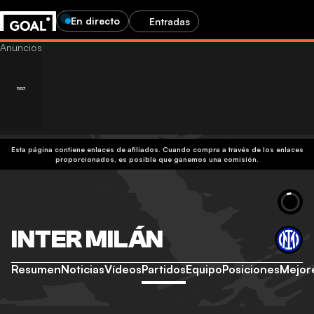
En directo
Entradas
Esta página contiene enlaces de afiliados. Cuando compra a través de los enlaces
proporcionados, es posible que ganemos una comisión.
INTER MILÁN
Resumen
Noticias
Vídeos
Partidos
Equipo
Posiciones
Mejor