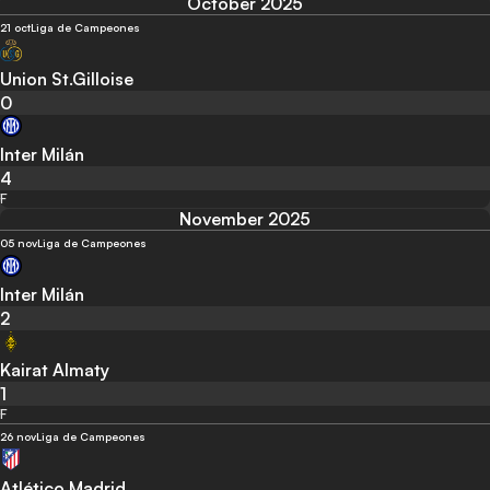
October 2025
21 oct
Liga de Campeones
Union St.Gilloise
0
Inter Milán
4
F
November 2025
05 nov
Liga de Campeones
Inter Milán
2
Kairat Almaty
1
F
26 nov
Liga de Campeones
Atlético Madrid