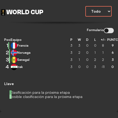
WORLD CUP
Formulario
Posición
Equipo
P
W
D
L
+/-
PUNT
1
Francia
3
3
0
0
8
9
2
Noruega
3
2
0
1
1
6
3
Senegal
3
1
0
2
2
3
4
Irak
3
0
0
3
-11
0
Llave
Clasificación para la próxima etapa
Posible clasificación para la próxima etapa