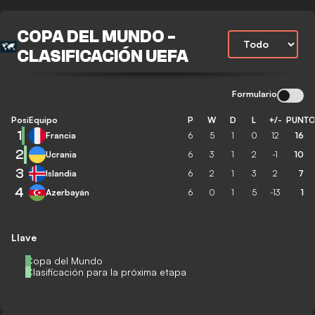
COPA DEL MUNDO -
CLASIFICACIÓN UEFA
Formulario
Posición
Equipo
P
W
D
L
+/-
PUNT
1
Francia
6
5
1
0
12
16
2
Ucrania
6
3
1
2
-1
10
3
Islandia
6
2
1
3
2
7
4
Azerbayán
6
0
1
5
-13
1
Llave
Copa del Mundo
Clasificación para la próxima etapa