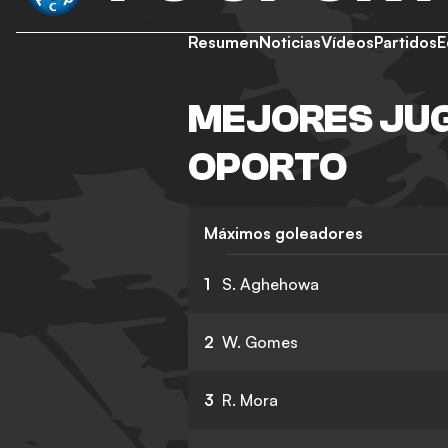
Resumen
Noticias
Vídeos
Partidos
E
MEJORES JUG
OPORTO
Máximos goleadores
1
S. Aghehowa
2
W. Gomes
3
R. Mora