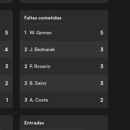
Faltas cometidas
5
5
1
W. Gomes
4
3
2
J. Bednarek
3
3
2
P. Rosario
2
3
2
B. Sainz
1
2
3
A. Costa
Entradas