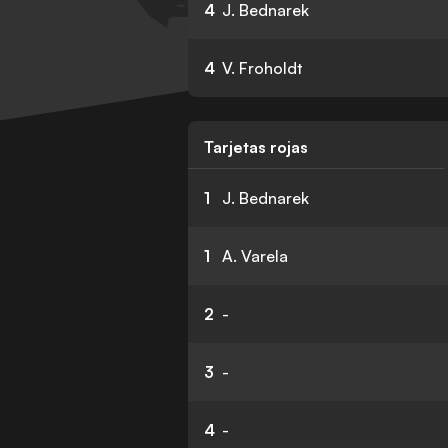
4
J. Bednarek
4
V. Froholdt
Tarjetas rojas
1
J. Bednarek
1
A. Varela
2
-
3
-
4
-