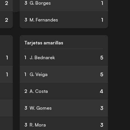
2
1
3
G. Borges
2
1
3
M. Fernandes
Tarjetas amarillas
1
5
1
J. Bednarek
1
5
1
G. Veiga
4
2
A. Costa
3
3
W. Gomes
3
3
R. Mora