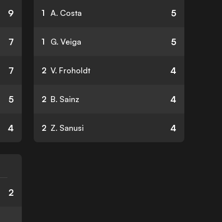
9
5
1
A. Costa
7
5
1
G. Veiga
7
4
2
V. Froholdt
5
4
2
B. Sainz
4
4
2
Z. Sanusi
2