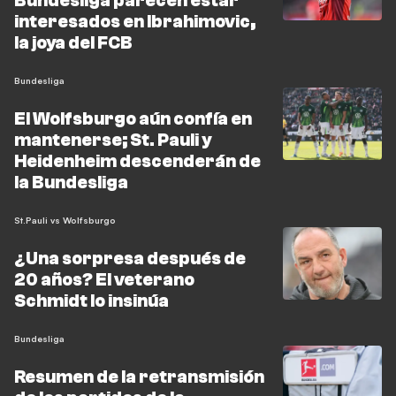
Bundesliga parecen estar
interesados en Ibrahimovic,
la joya del FCB
Bundesliga
El Wolfsburgo aún confía en
mantenerse; St. Pauli y
Heidenheim descenderán de
la Bundesliga
St.Pauli vs Wolfsburgo
¿Una sorpresa después de
20 años? El veterano
Schmidt lo insinúa
Bundesliga
Resumen de la retransmisión