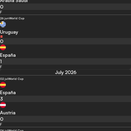
Arabia Saudí
0
F
26 jun
World Cup
Uruguay
0
España
1
F
July 2026
02 jul
World Cup
España
3
Austria
0
F
06 jul
World Cup