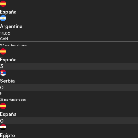
España
Argentina
14:00
CAN
27 mar
Amistosos
España
3
Serbia
0
F
31 mar
Amistosos
España
0
Egipto