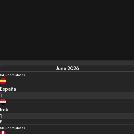
June 2026
04 jun
Amistosos
España
1
Irak
1
F
08 jun
Amistosos