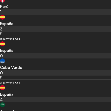
Perú
1
España
3
F
15 jun
World Cup
España
0
Cabo Verde
0
F
21 jun
World Cup
España
4