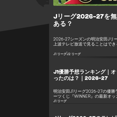
Jリーグ2026-27
ある？
2026-27シーズンの明治安田Jリ
上波テレビ放送で見ることはでき
J1 リーグ
J2 リーグ
J1優勝予想ランキング｜
ったのは？｜2026-27
明治安田J1リーグ2026-27の
ーツくじ『WINNER』の最新オ
はどのクラブ？
J1 リーグ