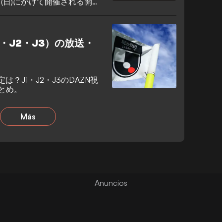
日(日)にかけて開催される開幕
。
1・J2・J3）の放送・
は？J1・J2・J3のDAZN視
とめ。
Más