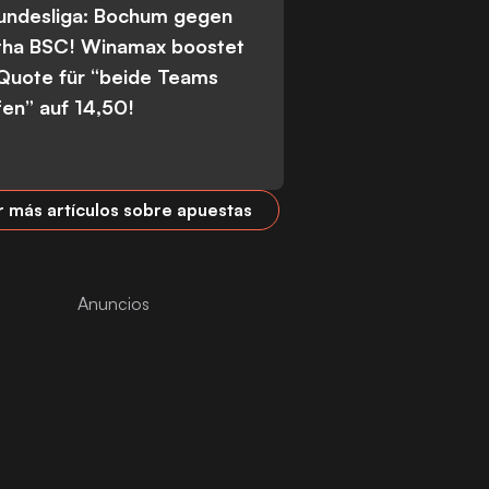
Bundesliga: Bochum gegen
tha BSC! Winamax boostet
 Quote für “beide Teams
fen” auf 14,50!
r más artículos sobre apuestas