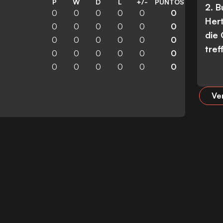
P
W
D
L
+/-
PUNTOS
2. 
0
0
0
0
0
0
Her
0
0
0
0
0
0
die
0
0
0
0
0
0
tref
0
0
0
0
0
0
0
0
0
0
0
0
Ve