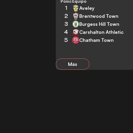
Posición
Equipo
1
Aveley
2
Brentwood Town
3
Burgess Hill Town
4
Carshalton Athletic
5
Chatham Town
Más