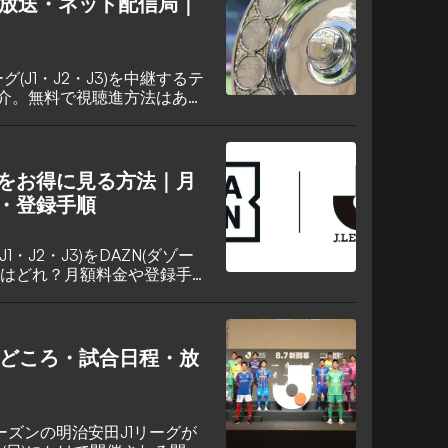
レビ放送・ネット配信局｜
グ(J1・J2・J3)を中継するテ
介。無料で視聴進方法はあ
ーグをお得に見る方法｜月
・登録手順
・J2・J3)をDAZN(ダゾー
ンはどれ？月額料金や登録手
介。
見どころ・試合日程・放
シーズンの明治安田J1リーグが