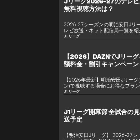
Jリーグ2026-27のテ
無料視聴方法は？
2026-27シーズンの明治安田Jリー
レビ放送・ネット配信局一覧を紹
る？
J1 リーグ
【2026】DAZNでJリ
額料金・割引キャンペーン
【2026年最新】明治安田Jリーグ(J1
ン)で視聴する場合にお得なプラ
順、割引キャンペーンの有無を紹
J1 リーグ
J1リーグ開幕節 全試合の
送予定
【明治安田Jリーグ】 2026-27