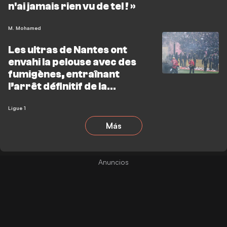
n'ai jamais rien vu de tel ! »
M. Mohamed
Les ultras de Nantes ont
envahi la pelouse avec des
fumigènes, entraînant
l’arrêt définitif de la
rencontre de Ligue 1
opposant le FC Nantes à
Ligue 1
Toulouse
Más