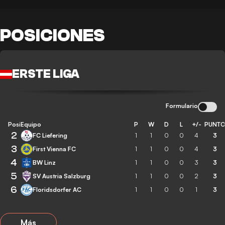
POSICIONES
ERSTE LIGA
Formulario
Posición
Equipo
P
W
D
L
+/-
PUNT
2
FC Liefering
1
1
0
0
4
3
3
First Vienna FC
1
1
0
0
4
3
4
BW Linz
1
1
0
0
3
3
5
SV Austria Salzburg
1
1
0
0
2
3
6
Floridsdorfer AC
1
1
0
0
1
3
Más