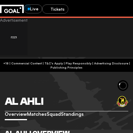
Live
Tickets
+18 | Commercial Content | T&C's Apply | Play Responsibly
|
Advertising Disclosure
|
Publishing Principles
AL AHLI
Overview
Matches
Squad
Standings