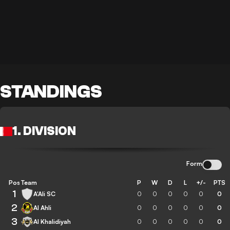
STANDINGS
1. DIVISION
Form
Pos
Team
P
W
D
L
+/-
PTS
1
A'Ali SC
0
0
0
0
0
0
2
Al Ahli
0
0
0
0
0
0
3
Al Khalidiyah
0
0
0
0
0
0