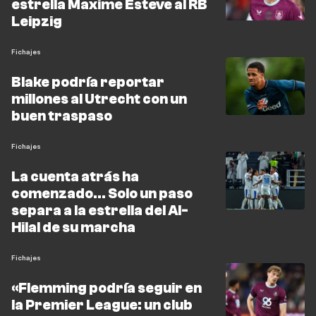
estrella Maxime Esteve al RB
Leipzig
Fichajes
Blake podría reportar
millones al Utrecht con un
buen traspaso
Fichajes
La cuenta atrás ha
comenzado... Solo un paso
separa a la estrella del Al-
Hilal de su marcha
Fichajes
«Flemming podría seguir en
la Premier League: un club