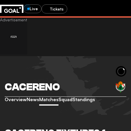
Live
Tickets
CACERENO
Overview
News
Matches
Squad
Standings