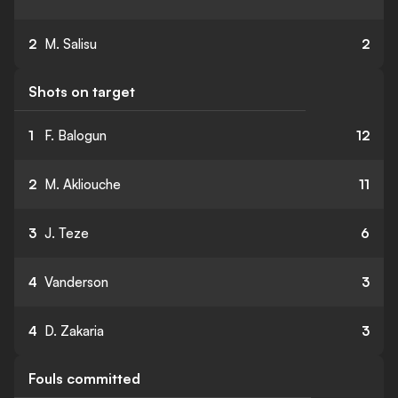
2
M. Salisu
2
Shots on target
1
F. Balogun
12
2
M. Akliouche
11
3
J. Teze
6
4
Vanderson
3
4
D. Zakaria
3
Fouls committed