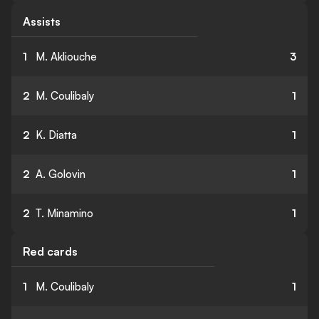
Assists
1
M. Akliouche
3
2
M. Coulibaly
1
2
K. Diatta
1
2
A. Golovin
1
2
T. Minamino
1
Red cards
1
M. Coulibaly
1