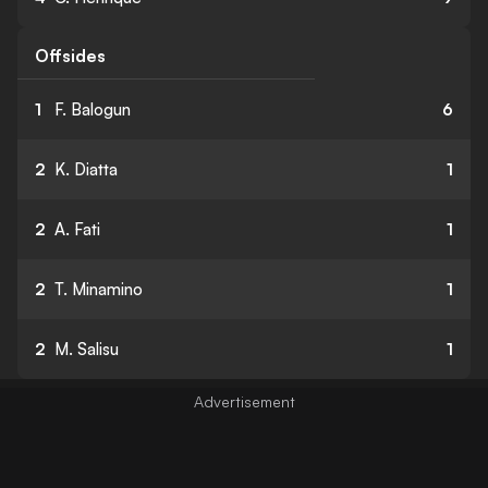
Offsides
1
F. Balogun
6
2
K. Diatta
1
2
A. Fati
1
2
T. Minamino
1
2
M. Salisu
1