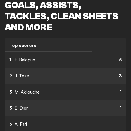
GOALS, ASSISTS,
TACKLES, CLEAN SHEETS
AND MORE
Top scorers
1
F. Balogun
5
2
J. Teze
3
3
M. Akliouche
1
3
E. Dier
1
3
A. Fati
1