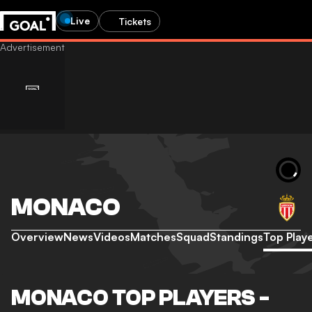
Live
Tickets
MONACO
Overview
News
Videos
Matches
Squad
Standings
Top Play
MONACO TOP PLAYERS -