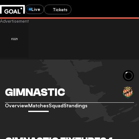
Live
Tickets
GIMNASTIC
Overview
Matches
Squad
Standings