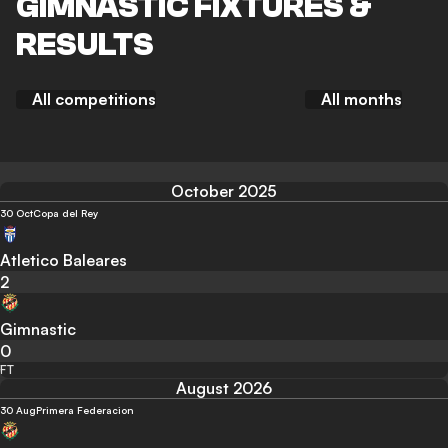
GIMNASTIC FIXTURES &
RESULTS
All competitions
All months
October 2025
30 Oct
Copa del Rey
Atletico Baleares
2
Gimnastic
0
FT
August 2026
30 Aug
Primera Federacion