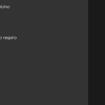
vicino
o respiro