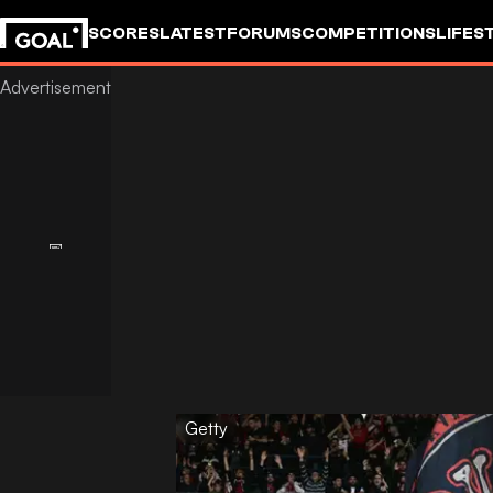
SCORES
LATEST
FORUMS
COMPETITIONS
LIFES
Getty