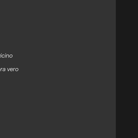
vicino
ra vero