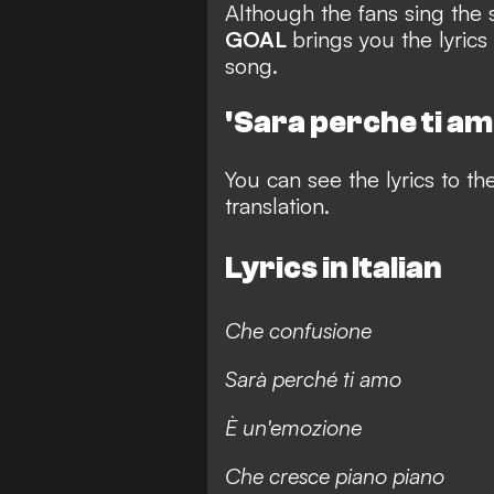
Although the fans sing the s
GOAL
brings you the lyric
song.
'Sara perche ti am
You can see the lyrics to th
translation
.
Lyrics in Italian
Che confusione
Sarà perché ti amo
È un'emozione
Che cresce piano piano