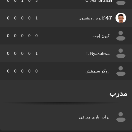
45
0
0
1
0
3
C. Ashford
47
كالوم روبينسون
1
0
0
0
0
كيون إتيت
0
0
0
0
0
0
0
0
0
1
T. Nyakuhwa
روكو سيميتش
0
0
0
0
0
درب
براين باري ميرفي