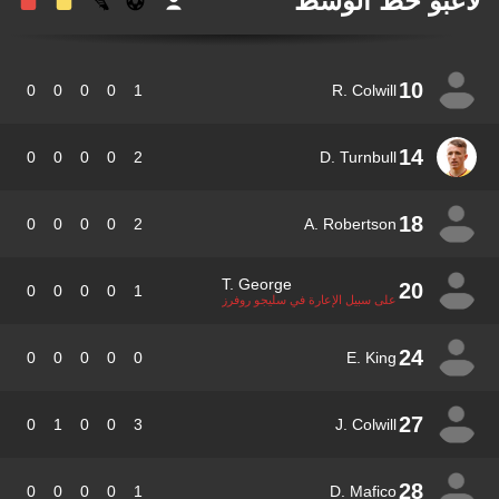
عبو خط الوسط
10
0
0
0
0
1
R. Colwill
14
0
0
0
0
2
D. Turnbull
18
0
0
0
0
2
A. Robertson
T. George
20
0
0
0
0
1
على سبيل الإعارة في سليجو روفرز
24
0
0
0
0
0
E. King
27
0
1
0
0
3
J. Colwill
28
0
0
0
0
1
D. Mafico