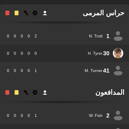
اس المرمى
1
0
0
0
0
2
N. Trott
30
0
0
0
0
0
H. Tyrer
41
0
0
0
0
1
M. Turner
مدافعون
2
0
0
0
0
1
W. Fish