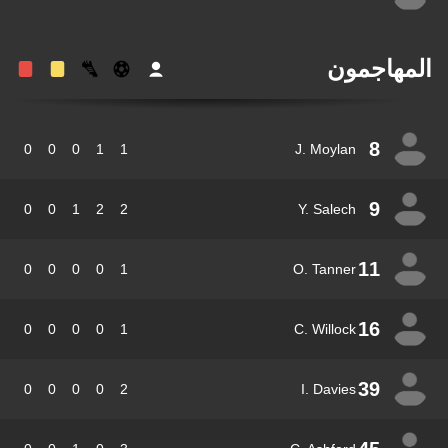
مهاجمون
8
0
0
0
1
1
J. Moylan
9
0
0
1
2
2
Y. Salech
11
0
0
0
0
1
O. Tanner
16
0
0
0
0
1
C. Willock
39
0
0
0
0
2
I. Davies